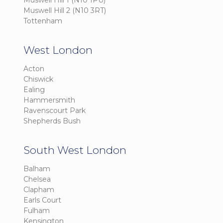
Muswell Hill 1 (N10 1PU)
Muswell Hill 2 (N10 3RT)
Tottenham
West London
Acton
Chiswick
Ealing
Hammersmith
Ravenscourt Park
Shepherds Bush
South West London
Balham
Chelsea
Clapham
Earls Court
Fulham
Kensington