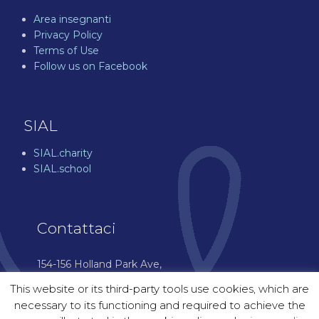
Area insegnanti
Privacy Policy
Terms of Use
Follow us on Facebook
SIAL
SIAL.charity
SIAL.school
Contattaci
154-156 Holland Park Ave,
London W11 4UH
This website or its third-party tools use cookies, which are
07544 976 601
necessary to its functioning and required to achieve the
enquiries@sial.courses