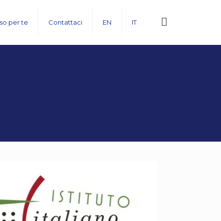
rso per te
Contattaci
EN
IT