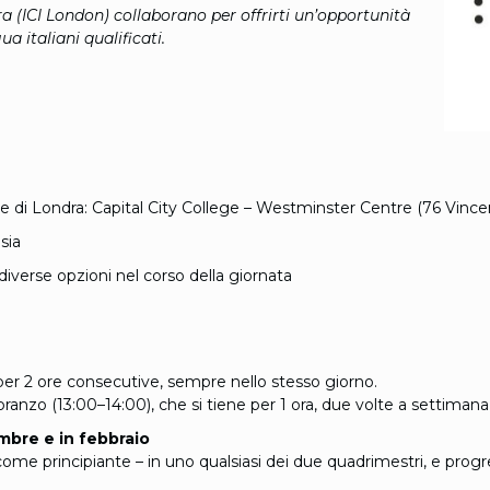
dra (ICI London) collaborano per offrirti un’opportunità
 italiani qualificati.
e di Londra: Capital City College – Westminster Centre (76 Vin
sia
 diverse opzioni nel corso della giornata
, per 2 ore consecutive, sempre nello stesso giorno.
ranzo (13:00–14:00), che si tiene per 1 ora, due volte a settimana, 
embre e in febbraio
 come principiante – in uno qualsiasi dei due quadrimestri, e progred