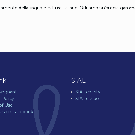
gnamento della lingua e cultura italiane. Offriamo un’ampia gamma
ink
SIAL
nsegnanti
SIAL.charity
 Policy
SIAL.school
of Use
 us on Facebook