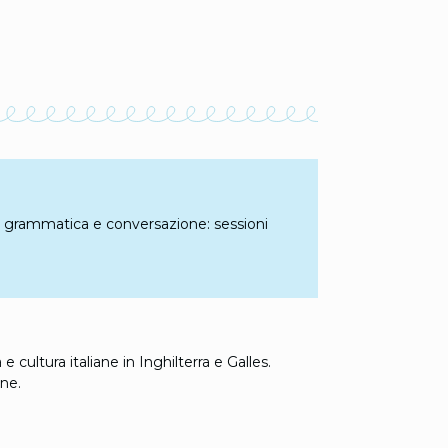
nare grammatica e conversazione: sessioni
e cultura italiane in Inghilterra e Galles.
ane.