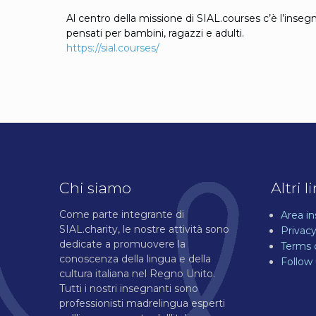
Al centro della missione di SIAL.courses c’è l’inse
pensati per bambini, ragazzi e adulti.
https://sial.courses/
Chi siamo
Altri l
Come parte integrante di
Area i
SIAL.charity, le nostre attività sono
Privacy
dedicate a promuovere la
Terms 
conoscenza della lingua e della
Follow
cultura italiana nel Regno Unito.
Tutti i nostri insegnanti sono
professionisti madrelingua esperti