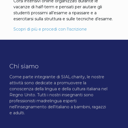
Corsi intensivi online organizzati durante le
vacanze di half-term e pensati per aiutare gli
studenti prossimi all’esame a ripassare e a
esercitarsi sulla struttura e sulle tecniche d’esame.
Scopri di più e procedi con l'iscrizione
Chi siamo
Come parte integrante di SIAL.charity, le nostre
attività sono dedicate a promuovere la
conoscenza della lingua e della cultura italiana nel
Regno Unito. Tutti i nostri insegnanti sono
professionisti madrelingua esperti
nell'insegnamento dell'italiano a bambini, ragazzi
e adulti.