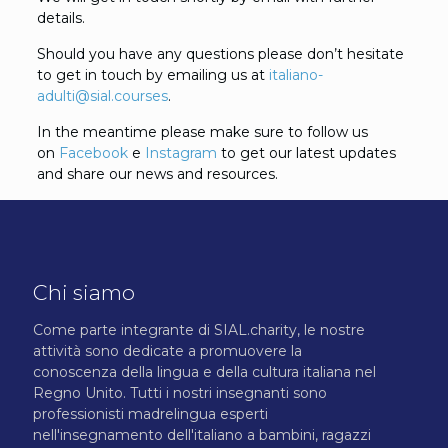
details.
Should you have any questions please don’t hesitate
to get in touch by emailing us at
italiano-
adulti@sial.courses
.
In the meantime please make sure to follow us
on
Facebook
e
Instagram
to get our latest updates
and share our news and resources.
Chi siamo
Come parte integrante di SIAL.charity, le nostre
attività sono dedicate a promuovere la
conoscenza della lingua e della cultura italiana nel
Regno Unito. Tutti i nostri insegnanti sono
professionisti madrelingua esperti
nell'insegnamento dell'italiano a bambini, ragazzi