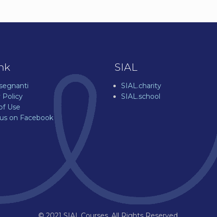
ink
SIAL
nsegnanti
SIAL.charity
 Policy
SIAL.school
of Use
 us on Facebook
© 2021 SIAL.Courses. All Rights Reserved.