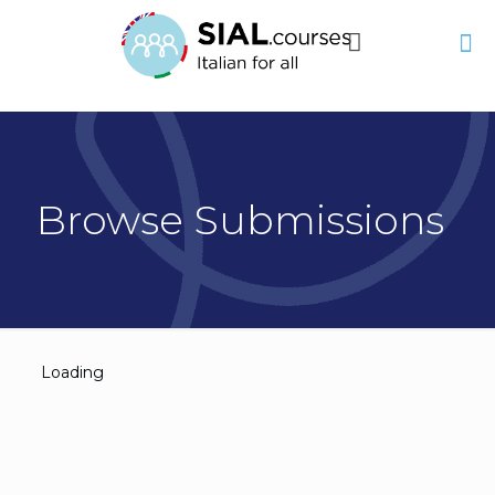
Browse Submissions
Loading
You need to login in order to
view your submissions.