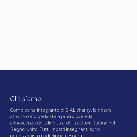
Nome utente
Password
Ricordami
Login
Forgot Password
Chi siamo
Come parte integrante di SIAL.charity, le nostre
attività sono dedicate a promuovere la
conoscenza della lingua e della cultura italiana nel
Regno Unito. Tutti i nostri insegnanti sono
professionisti madrelingua esperti